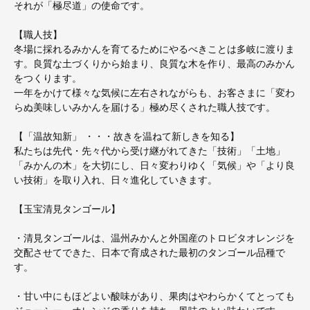
それが「極尽道」の使命です。
【職人技】
冬場に採れるみかんを育てるためにやるべきことは多岐に渡りま
す。良質な土づくりから始まり、良質な木を作り、最高のみかん
をつくります。
一年をかけて様々な気候に左右されながらも、お客さまに「変わ
らぬ美味しいみかんを届ける」極め尽くされた職人技です。
【「温故知新」 ・・・故きを温ねて新しきを知る】
私たちは先代・先々代から受け継がれてきた「技術」「土地」
「みかんの木」を大切にし、日々変わりゆく「気候」や「より良
い技術」を取り入れ、日々進化していきます。
【玉宝清見タンゴール】
・清見タンゴールは、温州みかんと外国産のトロビタオレンジを
交配させてできた、日本で育成された最初のタンゴール品種で
す。
・甘い中にもほどよい酸味があり、果肉はやわらかくてとっても