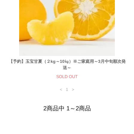
【予約】玉宝甘夏（２kg～10㎏）※ご家庭用～3月中旬順次発
送～
SOLD OUT
<
1
>
2商品中 1～2商品