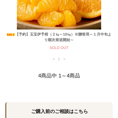
【予約】玉宝伊予柑（２㎏～10㎏）※贈答用～１月中旬よ
り順次発送開始～
SOLD OUT
<
1
>
4商品中 1～4商品
ご購入前のご相談はこちら