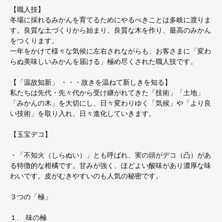
【職人技】
冬場に採れるみかんを育てるためにやるべきことは多岐に渡りま
す。良質な土づくりから始まり、良質な木を作り、最高のみかん
をつくります。
一年をかけて様々な気候に左右されながらも、お客さまに「変わ
らぬ美味しいみかんを届ける」極め尽くされた職人技です。
【「温故知新」 ・・・故きを温ねて新しきを知る】
私たちは先代・先々代から受け継がれてきた「技術」「土地」
「みかんの木」を大切にし、日々変わりゆく「気候」や「より良
い技術」を取り入れ、日々進化していきます。
【玉宝デコ】
・「不知火（しらぬい）」とも呼ばれ、実の頭がデコ（凸）があ
る特徴的な柑橘です。甘みが強く、ほどよい酸味があり濃厚な味
わいです。皮がむきやすいのも人気の秘密です。
３つの「極」
１. 味の極